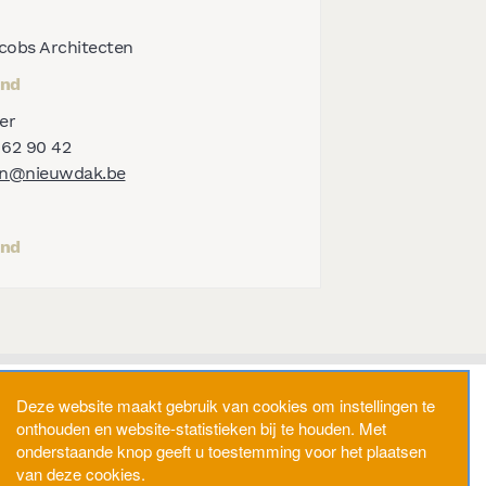
cobs Architecten
end
er
 62 90 42
en@nieuwdak.be
end
Deze website maakt gebruik van cookies om instellingen te
eid
Disclaimer
Webtoegankelijkheid
onthouden en website-statistieken bij te houden. Met
onderstaande knop geeft u toestemming voor het plaatsen
website door
Brainlane
van deze cookies.