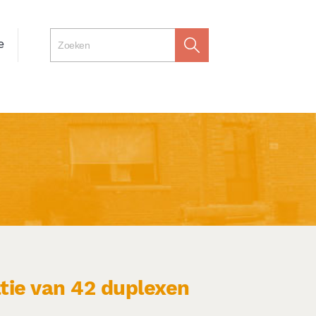
e
tie van 42 duplexen