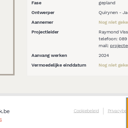
Fase
gepland
Ontwerper
Quirynen - Ja
Aannemer
Nog niet gek
Projectleider
Raymond Viss
telefoon: 089
mail:
project
Aanvang werken
2024
Vermoedelijke einddatum
Nog niet gek
k.be
Cookiebeleid
Privacybel
s