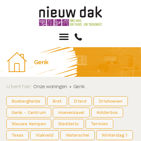
Genk
U bent hier:
Onze woningen
»
Genk
Boxbergheide
Bret
D'Ierd
Driehoeven
Genk - Centrum
Hoevenzavel
Kolderbos
Nieuwe Kempen
Sledderlo
Termien
Texas
Vlakveld
Waterschei
Winterslag 1