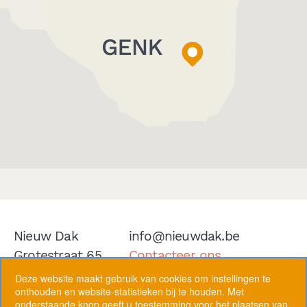
Nieuw Dak
info@nieuwdak.be
Grotestraat 65
Contacteer ons
3600 Genk
Deze website maakt gebruik van cookies om instellingen te
onthouden en website-statistieken bij te houden. Met
Volg ons op
onderstaande knop geeft u toestemming voor het plaatsen van